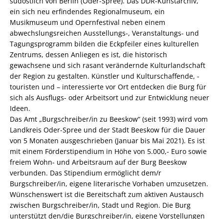
südöstlich von Berlin (Oder-Spree). Das DDR-Kunstarchiv,
ein sich neu erfindendes Regionalmuseum, ein
Musikmuseum und Opernfestival neben einem
abwechslungsreichen Ausstellungs-, Veranstaltungs- und
Tagungsprogramm bilden die Eckpfeiler eines kulturellen
Zentrums, dessen Anliegen es ist, die historisch
gewachsene und sich rasant verändernde Kulturlandschaft
der Region zu gestalten. Künstler und Kulturschaffende, -
touristen und – interessierte vor Ort entdecken die Burg für
sich als Ausflugs- oder Arbeitsort und zur Entwicklung neuer
Ideen.
Das Amt „Burgschreiber/in zu Beeskow“ (seit 1993) wird vom
Landkreis Oder-Spree und der Stadt Beeskow für die Dauer
von 5 Monaten ausgeschrieben (Januar bis Mai 2021). Es ist
mit einem Förderstipendium in Höhe von 5.000,- Euro sowie
freiem Wohn- und Arbeitsraum auf der Burg Beeskow
verbunden. Das Stipendium ermöglicht dem/r
Burgschreiber/in, eigene literarische Vorhaben umzusetzen.
Wünschenswert ist die Bereitschaft zum aktiven Austausch
zwischen Burgschreiber/in, Stadt und Region. Die Burg
unterstützt den/die Burgschreiber/in, eigene Vorstellungen