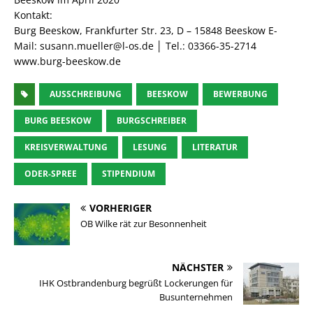
Kontakt:
Burg Beeskow, Frankfurter Str. 23, D – 15848 Beeskow E-
Mail: susann.mueller@l-os.de │ Tel.: 03366-35-2714
www.burg-beeskow.de
AUSSCHREIBUNG
BEESKOW
BEWERBUNG
BURG BEESKOW
BURGSCHREIBER
KREISVERWALTUNG
LESUNG
LITERATUR
ODER-SPREE
STIPENDIUM
VORHERIGER
OB Wilke rät zur Besonnenheit
NÄCHSTER
IHK Ostbrandenburg begrüßt Lockerungen für
Busunternehmen