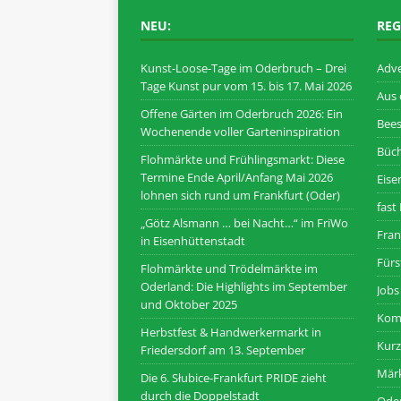
NEU:
REG
Kunst-Loose-Tage im Oderbruch – Drei
Adve
Tage Kunst pur vom 15. bis 17. Mai 2026
Aus
Offene Gärten im Oderbruch 2026: Ein
Bee
Wochenende voller Garteninspiration
Büc
Flohmärkte und Frühlingsmarkt: Diese
Termine Ende April/Anfang Mai 2026
Eise
lohnen sich rund um Frankfurt (Oder)
fast 
„Götz Alsmann … bei Nacht…“ im FriWo
Fran
in Eisenhüttenstadt
Fürs
Flohmärkte und Trödelmärkte im
Oderland: Die Highlights im September
Jobs
und Oktober 2025
Kom
Herbstfest & Handwerkermarkt in
Kur
Friedersdorf am 13. September
Märk
Die 6. Słubice-Frankfurt PRIDE zieht
durch die Doppelstadt
Ode