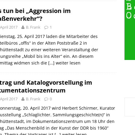
 tun bei „Aggression im
aßenverkehr“?
 April 2017
B. Frank
1
enstag, 25. April 2017 laden die Mitarbeiter des
teilbüros „offis“ in der Alten Poststraße 2 in
hüttenstadt zu einer weiteren Veranstaltung der
ungsreihe „Mobil bis ins Alter“ ein. An diesem
mittag widmen sich die
[…] weiter lesen
trag und Katalogvorstellung im
kumentationszentrum
 April 2017
B. Frank
0
nnerstag, 20. April 2017 wird Herbert Schirmer, Kurator
usstellung „Schlaglichter. Sammlungsgeschichte(n)“ in
nhüttenstadt, im Dokumentationszentrum um 18 Uhr den
ag „Das Menschenbild in der Kunst der DDR bis 1960“
n. Thema des Vortrages ist
[…] weiter lesen