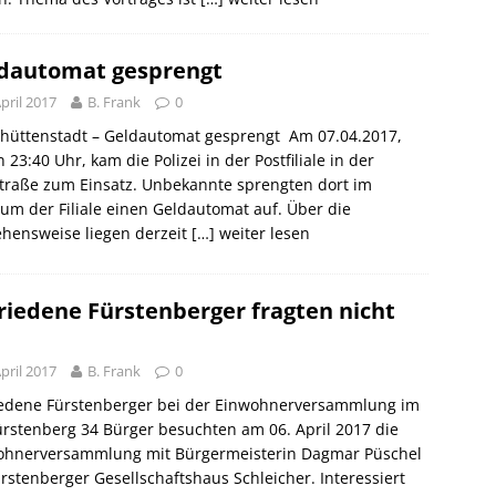
dautomat gesprengt
April 2017
B. Frank
0
nhüttenstadt – Geldautomat gesprengt Am 07.04.2017,
 23:40 Uhr, kam die Polizei in der Postfiliale in der
traße zum Einsatz. Unbekannte sprengten dort im
um der Filiale einen Geldautomat auf. Über die
ehensweise liegen derzeit
[…] weiter lesen
riedene Fürstenberger fragten nicht
April 2017
B. Frank
0
iedene Fürstenberger bei der Einwohnerversammlung im
rstenberg 34 Bürger besuchten am 06. April 2017 die
ohnerversammlung mit Bürgermeisterin Dagmar Püschel
rstenberger Gesellschaftshaus Schleicher. Interessiert