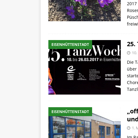
2017 
Rosen
Püsch
freiw
25.
EISENHÜTTENSTADT
10.
Die T
über 
star
Chore
Tanz
„of
EISENHÜTTENSTADT
und
1. 
Im Ra