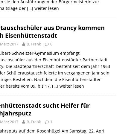
en sie den Ausführungen der Bürgermeisterin zur
haltslage der
[…] weiter lesen
tauschschüler aus Drancy kommen
h Eisenhüttenstadt
 März 2017
B. Frank
0
Albert-Schweitzer-Gymnasium empfängt
uschschüler aus der Eisenhüttenstädter Partnerstadt
y. Die Städtepartnerschaft besteht seit dem Jahr 1963
er Schüleraustausch feierte im vergangenen Jahr sein
hriges Bestehen. Nachdem die Eisenhüttenstädter
er bereits vom 09. bis 17.
[…] weiter lesen
enhüttenstadt sucht Helfer für
hjahrsputz
 März 2017
B. Frank
1
jahrsputz auf dem Rosenhügel Am Samstag, 22. April