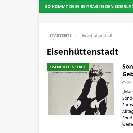
SO KOMMT DEIN BEITRAG IN DEN ODERL
STARTSEITE
Eisenhüttenstadt
Eisenhüttenstadt
Son
EISENHÜTTENSTADT
Geb
20.
„Mass
Sond
Sams
Allta
Sonde
weite