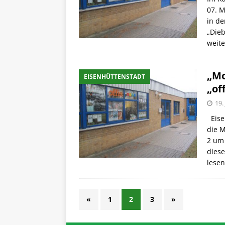
07. M
in de
„Dieb
weite
„Mo
EISENHÜTTENSTADT
„off
19.
Eisen
die M
2 um 
dies
lesen
«
1
2
3
»