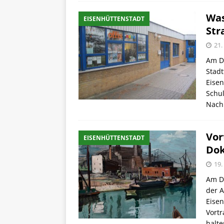
Was
EISENHÜTTENSTADT
Str
21.
Am Di
Stadt
Eisen
Schul
Nach
Vor
EISENHÜTTENSTADT
Do
19.
Am Do
der A
Eise
Vortr
halte