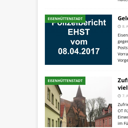
Gel
EISENHÜTTENSTADT
8. 
Eise
gegen
Posts
Vorra
Vorg
Zuf
EISENHÜTTENSTADT
viel
7. 
Zufr
OT Fü
Einw
im Fü