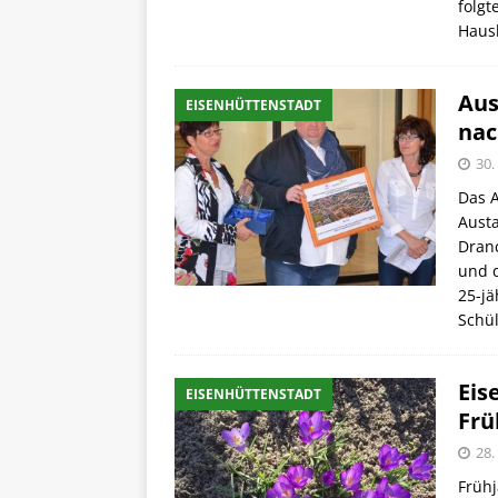
folgt
Haus
Aus
EISENHÜTTENSTADT
nac
30.
Das 
Austa
Dranc
und d
25-jä
Schül
Eis
EISENHÜTTENSTADT
Frü
28.
Früh