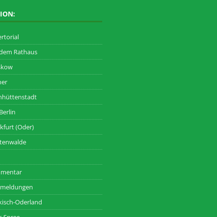
ION:
rtorial
 dem Rathaus
skow
her
nhüttenstadt
Berlin
kfurt (Oder)
tenwalde
mentar
zmeldungen
isch-Oderland
r-Spree