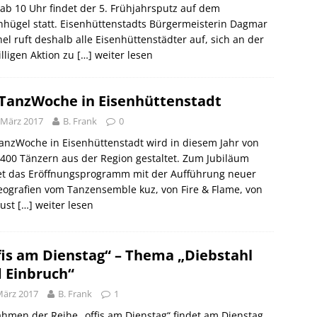
ab 10 Uhr findet der 5. Frühjahrsputz auf dem
hügel statt. Eisenhüttenstadts Bürgermeisterin Dagmar
el ruft deshalb alle Eisenhüttenstädter auf, sich an der
illigen Aktion zu
[…] weiter lesen
 TanzWoche in Eisenhüttenstadt
 März 2017
B. Frank
0
anzWoche in Eisenhüttenstadt wird in diesem Jahr von
400 Tänzern aus der Region gestaltet. Zum Jubiläum
tet das Eröffnungsprogramm mit der Aufführung neuer
ografien vom Tanzensemble kuz, von Fire & Flame, von
lust
[…] weiter lesen
fis am Dienstag“ – Thema „Diebstahl
 Einbruch“
März 2017
B. Frank
1
hmen der Reihe „offis am Dienstag“ findet am Dienstag,