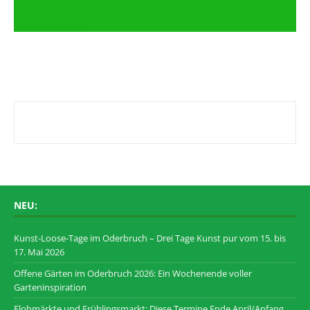
NEU:
Kunst-Loose-Tage im Oderbruch – Drei Tage Kunst pur vom 15. bis
17. Mai 2026
Offene Gärten im Oderbruch 2026: Ein Wochenende voller
Garteninspiration
Flohmärkte und Frühlingsmarkt: Diese Termine Ende April/Anfang