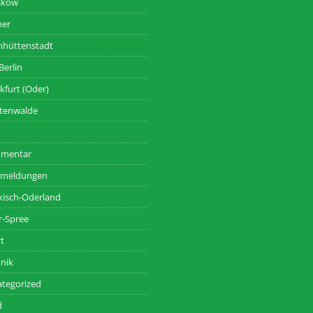
skow
her
nhüttenstadt
Berlin
kfurt (Oder)
tenwalde
mentar
zmeldungen
isch-Oderland
r-Spree
t
nik
tegorized
d