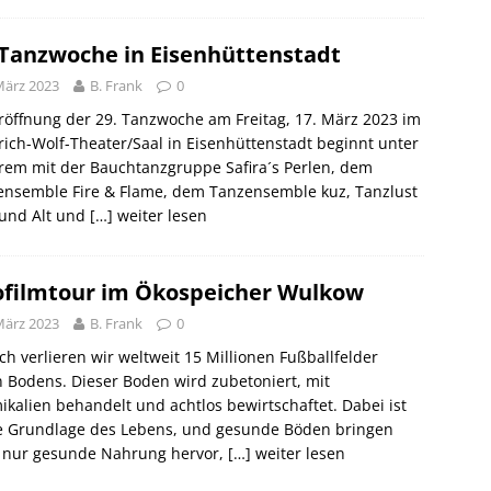
 Tanzwoche in Eisenhüttenstadt
März 2023
B. Frank
0
röffnung der 29. Tanzwoche am Freitag, 17. März 2023 im
rich-Wolf-Theater/Saal in Eisenhüttenstadt beginnt unter
rem mit der Bauchtanzgruppe Safira´s Perlen, dem
ensemble Fire & Flame, dem Tanzensemble kuz, Tanzlust
 und Alt und
[…] weiter lesen
filmtour im Ökospeicher Wulkow
März 2023
B. Frank
0
ich verlieren wir weltweit 15 Millionen Fußballfelder
 Bodens. Dieser Boden wird zubetoniert, mit
kalien behandelt und achtlos bewirtschaftet. Dabei ist
ie Grundlage des Lebens, und gesunde Böden bringen
t nur gesunde Nahrung hervor,
[…] weiter lesen