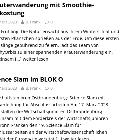
uterwanderung mit Smoothie-
kostung
März 2023
B. Frank
0
t Frühling. Die Natur erwacht aus ihrem Winterschlaf und
rsten Pflänzchen sprießen aus der Erde. Um diese ersten
slinge gebührend zu feiern, lädt das Team von
thyOrbis zu einer spannenden Kräuterwanderung ein.
einsam
[…] weiter lesen
ence Slam im BLOK O
März 2023
B. Frank
0
chaftsjunioren Ostbrandenburg: Science Slam mit
verleihung für Abschlussarbeiten Am 17. März 2023
stalten die Wirtschaftsjunioren Ostbrandenburg
insam mit dem Förderkreis der Wirtschaftsjunioren
ronn-Franken den 19. Science Slam für
lussarbeiten an der wirtschaftswissenschaftlichen
tät der Europa-Universität
[…] weiter lesen