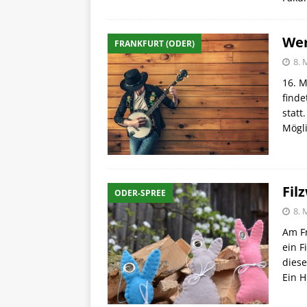
Wer
FRANKFURT (ODER)
8. 
16. M
finde
statt
Mögli
Fil
ODER-SPREE
8. 
Am Fr
ein F
dies
Ein H