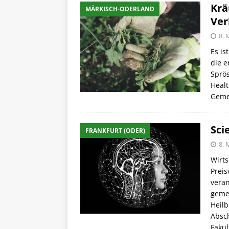
Krä
MÄRKISCH-ODERLAND
Ver
8. 
Es is
die e
Sprös
Heal
Gem
Sci
FRANKFURT (ODER)
8. 
Wirts
Preis
veran
geme
Heilb
Absch
Fakul