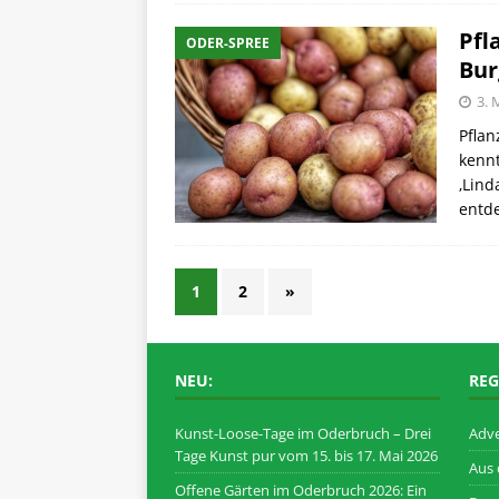
Pfl
ODER-SPREE
Bur
3. 
Pflan
kennt
‚Lind
entde
1
2
»
NEU:
REG
Kunst-Loose-Tage im Oderbruch – Drei
Adve
Tage Kunst pur vom 15. bis 17. Mai 2026
Aus
Offene Gärten im Oderbruch 2026: Ein