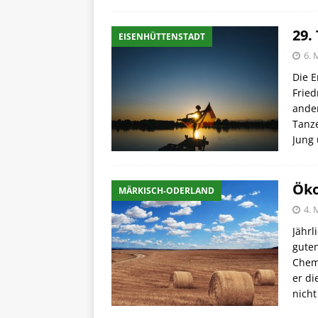
29.
EISENHÜTTENSTADT
6. 
Die E
Fried
ande
Tanz
Jung
Öko
MÄRKISCH-ODERLAND
4. 
Jährl
guten
Chemi
er d
nich