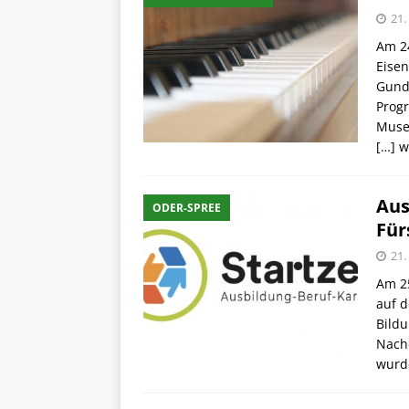
21.
Am 24
Eisen
Gund
Progr
Museu
[…] w
Aus
ODER-SPREE
Für
21.
Am 25
auf 
Bildu
Nachd
wurd