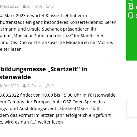
 März 2023
B. Frank
0
. März 2023 erwartet Klassik-Liebhaber in
hüttenstadt ein ganz besonderes Konzerterlebnis: Søren
ermann und Ursula Suchanek präsentieren ihr
amm „Monsieur Satie und der Jazz“ im Städtischen
m. Das Duo wird Französische Miniaturen mit Violine,
eiter lesen
bildungsmesse „Startzeit“ in
stenwalde
 März 2023
B. Frank
0
.03.2022 findet von 10.00 bis 15.00 Uhr in Fürstenwalde
dem Campus der Europaschule OSZ Oder-Spree das
ngs- und Ausbildungsevent „Startzeit@See“ statt.
em das Format im letzten Jahr erfolgreich eingeführt
e, wird es nun
[…] weiter lesen