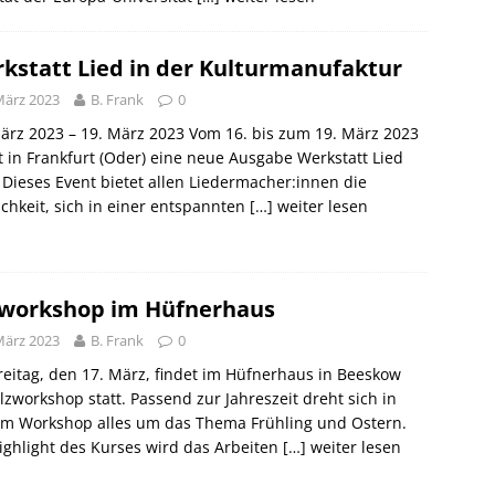
kstatt Lied in der Kulturmanufaktur
März 2023
B. Frank
0
ärz 2023 – 19. März 2023 Vom 16. bis zum 19. März 2023
t in Frankfurt (Oder) eine neue Ausgabe Werkstatt Lied
. Dieses Event bietet allen Liedermacher:innen die
chkeit, sich in einer entspannten
[…] weiter lesen
zworkshop im Hüfnerhaus
März 2023
B. Frank
0
eitag, den 17. März, findet im Hüfnerhaus in Beeskow
ilzworkshop statt. Passend zur Jahreszeit dreht sich in
em Workshop alles um das Thema Frühling und Ostern.
ighlight des Kurses wird das Arbeiten
[…] weiter lesen