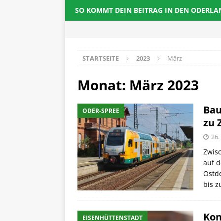
SO KOMMT DEIN BEITRAG IN DEN ODERL
STARTSEITE
2023
März
Monat:
März 2023
Bau
ODER-SPREE
zu 
26.
Zwisc
auf d
Ostde
bis 
Kon
EISENHÜTTENSTADT