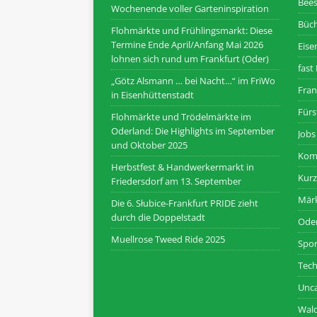
Bee
Wochenende voller Garteninspiration
Büc
Flohmärkte und Frühlingsmarkt: Diese
Termine Ende April/Anfang Mai 2026
Eise
lohnen sich rund um Frankfurt (Oder)
fast 
„Götz Alsmann … bei Nacht…“ im FriWo
Fran
in Eisenhüttenstadt
Fürs
Flohmärkte und Trödelmärkte im
Oderland: Die Highlights im September
Jobs
und Oktober 2025
Kom
Herbstfest & Handwerkermarkt in
Kur
Friedersdorf am 13. September
Märk
Die 6. Słubice-Frankfurt PRIDE zieht
durch die Doppelstadt
Ode
Muellrose Tweed Ride 2025
Spor
Tech
Unca
Wal