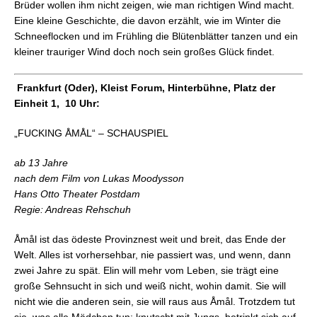
Brüder wollen ihm nicht zeigen, wie man richtigen Wind macht.
Eine kleine Geschichte, die davon erzählt, wie im Winter die
Schneeflocken und im Frühling die Blütenblätter tanzen und ein
kleiner trauriger Wind doch noch sein großes Glück findet.
Frankfurt (Oder), Kleist Forum, Hinterbühne, Platz der
Einheit 1, 10 Uhr:
„FUCKING ÅMÅL“ – SCHAUSPIEL
ab 13 Jahre
nach dem Film von Lukas Moodysson
Hans Otto Theater Postdam
Regie: Andreas Rehschuh
Åmål ist das ödeste Provinznest weit und breit, das Ende der
Welt. Alles ist vorhersehbar, nie passiert was, und wenn, dann
zwei Jahre zu spät. Elin will mehr vom Leben, sie trägt eine
große Sehnsucht in sich und weiß nicht, wohin damit. Sie will
nicht wie die anderen sein, sie will raus aus Åmål. Trotzdem tut
sie, was alle Mädchen tun: knutscht mit Jungs, betrinkt sich auf