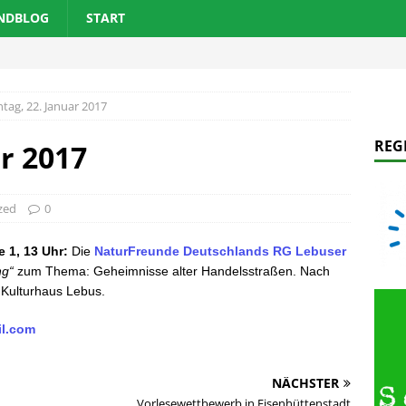
ANDBLOG
START
tag, 22. Januar 2017
REG
r 2017
zed
0
e 1, 13 Uhr:
Die
NaturFreunde Deutschlands RG Lebuser
ng“
zum
Thema: Geheimnisse alter Handelsstraßen. Nach
 Kulturhaus Lebus.
il.com
NÄCHSTER
Vorlesewettbewerb in Eisenhüttenstadt