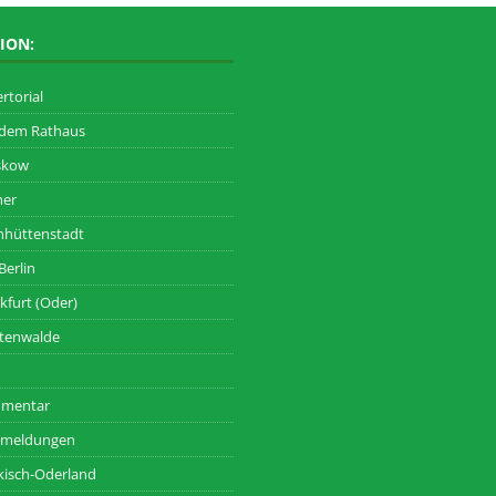
ION:
rtorial
 dem Rathaus
skow
her
nhüttenstadt
Berlin
kfurt (Oder)
tenwalde
mentar
zmeldungen
isch-Oderland