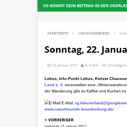
SO KOMMT DEIN BEITRAG IN DEN ODERL
STARTSEITE
UNCATEGORIZED
Sonn
Sonntag, 22. Janua
15. Januar 2017
B. Frank
Uncategori
Lebus, Info-Punkt Lebus, Kietzer Chausse
Land e. V.
veranstalten eine
„
Winterwanderu
der Wanderung gibt es Kaffee und Kuchen im
E-Mail:
rg.lebuserland@googlema
www.naturfreunde-brandenburg.de/
VORHERIGER
Samstag, 21. Januar 2017