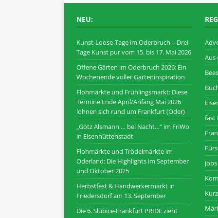
NEU:
REG
Kunst-Loose-Tage im Oderbruch – Drei
Adve
Tage Kunst pur vom 15. bis 17. Mai 2026
Aus
Offene Gärten im Oderbruch 2026: Ein
Bee
Wochenende voller Garteninspiration
Büc
Flohmärkte und Frühlingsmarkt: Diese
Termine Ende April/Anfang Mai 2026
Eise
lohnen sich rund um Frankfurt (Oder)
fast 
„Götz Alsmann … bei Nacht…“ im FriWo
Fran
in Eisenhüttenstadt
Fürs
Flohmärkte und Trödelmärkte im
Oderland: Die Highlights im September
Jobs
und Oktober 2025
Kom
Herbstfest & Handwerkermarkt in
Kur
Friedersdorf am 13. September
Märk
Die 6. Słubice-Frankfurt PRIDE zieht